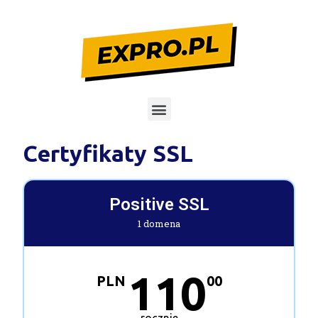
Certyfikaty SSL
Positive SSL
1 domena
110
PLN
00