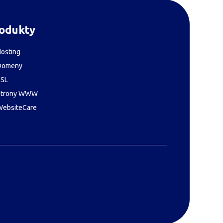
odukty
osting
Domeny
SSL
Strony WWW
WebsiteCare